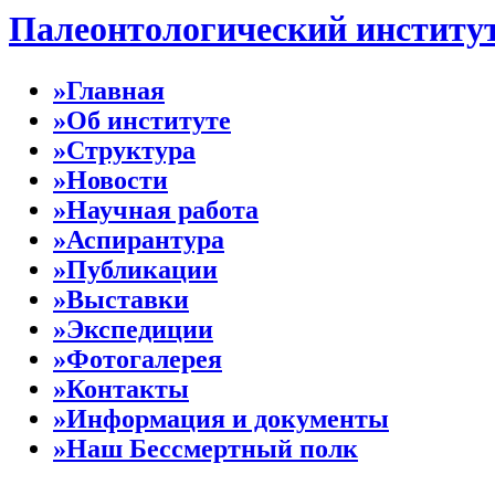
Палеонтологический институ
»Главная
»Об институте
»Структура
»Новости
»Научная работа
»Аспирантура
»Публикации
»Выставки
»Экспедиции
»Фотогалерея
»Контакты
»Информация и документы
»Наш Бессмертный полк