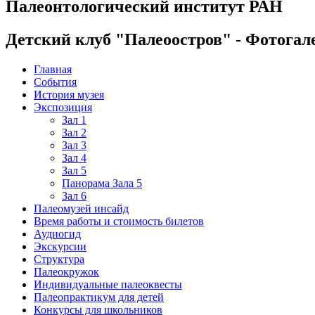
Палеонтологический институт РАН
Детский клуб "Палеоостров" - Фотогал
Главная
События
История музея
Экспозиция
Зал 1
Зал 2
Зал 3
Зал 4
Зал 5
Панорама Зала 5
Зал 6
Палеомузей инсайд
Время работы и стоимость билетов
Аудиогид
Экскурсии
Структура
Палеокружок
Индивидуальные палеоквесты
Палеопрактикум для детей
Конкурсы для школьников