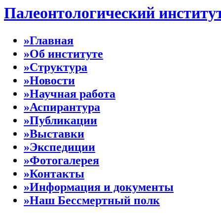
Палеонтологический институ
»Главная
»Об институте
»Структура
»Новости
»Научная работа
»Аспирантура
»Публикации
»Выставки
»Экспедиции
»Фотогалерея
»Контакты
»Информация и документы
»Наш Бессмертный полк