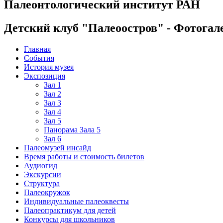
Палеонтологический институт РАН
Детский клуб "Палеоостров" - Фотогал
Главная
События
История музея
Экспозиция
Зал 1
Зал 2
Зал 3
Зал 4
Зал 5
Панорама Зала 5
Зал 6
Палеомузей инсайд
Время работы и стоимость билетов
Аудиогид
Экскурсии
Структура
Палеокружок
Индивидуальные палеоквесты
Палеопрактикум для детей
Конкурсы для школьников