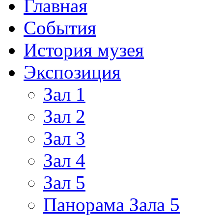
Главная
События
История музея
Экспозиция
Зал 1
Зал 2
Зал 3
Зал 4
Зал 5
Панорама Зала 5