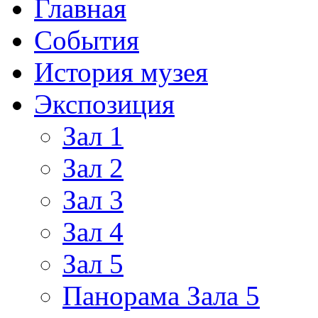
Главная
События
История музея
Экспозиция
Зал 1
Зал 2
Зал 3
Зал 4
Зал 5
Панорама Зала 5