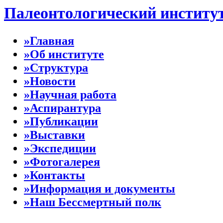
Палеонтологический институ
»Главная
»Об институте
»Структура
»Новости
»Научная работа
»Аспирантура
»Публикации
»Выставки
»Экспедиции
»Фотогалерея
»Контакты
»Информация и документы
»Наш Бессмертный полк