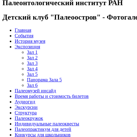
Палеонтологический институт РАН
Детский клуб "Палеоостров" - Фотогал
Главная
События
История музея
Экспозиция
Зал 1
Зал 2
Зал 3
Зал 4
Зал 5
Панорама Зала 5
Зал 6
Палеомузей инсайд
Время работы и стоимость билетов
Аудиогид
Экскурсии
Структура
Палеокружок
Индивидуальные палеоквесты
Палеопрактикум для детей
Конкурсы для школьников