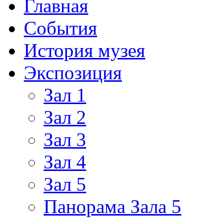
Главная
События
История музея
Экспозиция
Зал 1
Зал 2
Зал 3
Зал 4
Зал 5
Панорама Зала 5