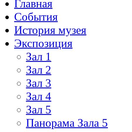
Главная
События
История музея
Экспозиция
Зал 1
Зал 2
Зал 3
Зал 4
Зал 5
Панорама Зала 5