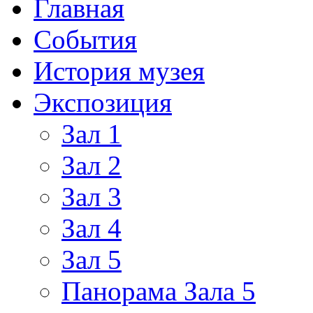
Главная
События
История музея
Экспозиция
Зал 1
Зал 2
Зал 3
Зал 4
Зал 5
Панорама Зала 5