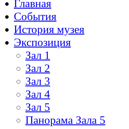
Главная
События
История музея
Экспозиция
Зал 1
Зал 2
Зал 3
Зал 4
Зал 5
Панорама Зала 5