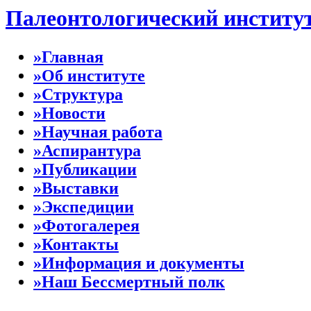
Палеонтологический институ
»Главная
»Об институте
»Структура
»Новости
»Научная работа
»Аспирантура
»Публикации
»Выставки
»Экспедиции
»Фотогалерея
»Контакты
»Информация и документы
»Наш Бессмертный полк