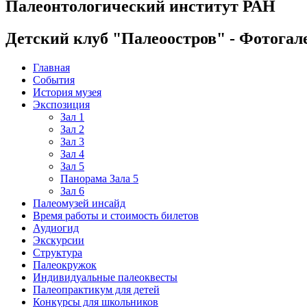
Палеонтологический институт РАН
Детский клуб "Палеоостров" - Фотогал
Главная
События
История музея
Экспозиция
Зал 1
Зал 2
Зал 3
Зал 4
Зал 5
Панорама Зала 5
Зал 6
Палеомузей инсайд
Время работы и стоимость билетов
Аудиогид
Экскурсии
Структура
Палеокружок
Индивидуальные палеоквесты
Палеопрактикум для детей
Конкурсы для школьников