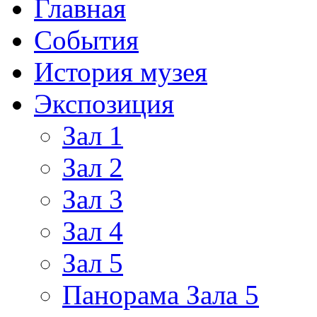
Главная
События
История музея
Экспозиция
Зал 1
Зал 2
Зал 3
Зал 4
Зал 5
Панорама Зала 5