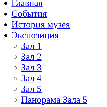
Главная
События
История музея
Экспозиция
Зал 1
Зал 2
Зал 3
Зал 4
Зал 5
Панорама Зала 5