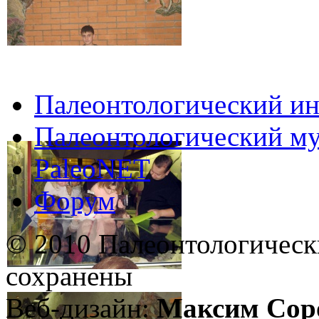
Палеонтологический ин
Палеонтологический му
PaleoNET
Форум
© 2010 Палеонтологическ
сохранены
Веб-дизайн:
Максим Сор