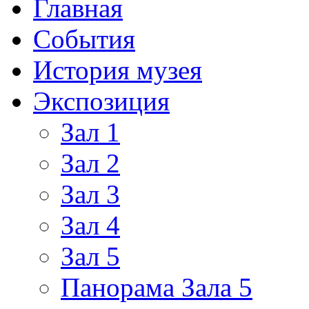
Главная
События
История музея
Экспозиция
Зал 1
Зал 2
Зал 3
Зал 4
Зал 5
Панорама Зала 5