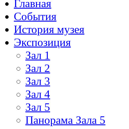
Главная
События
История музея
Экспозиция
Зал 1
Зал 2
Зал 3
Зал 4
Зал 5
Панорама Зала 5