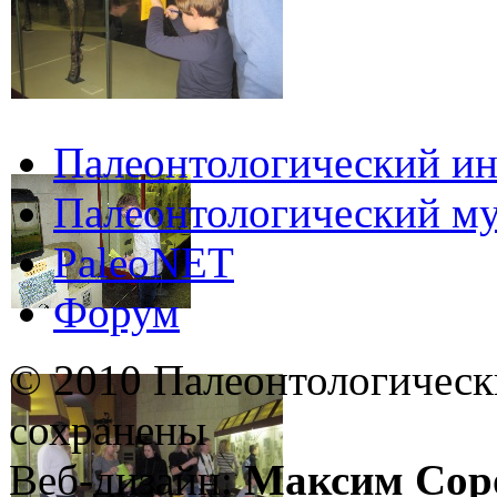
Палеонтологический ин
Палеонтологический му
PaleoNET
Форум
© 2010 Палеонтологическ
сохранены
Веб-дизайн:
Максим Сор