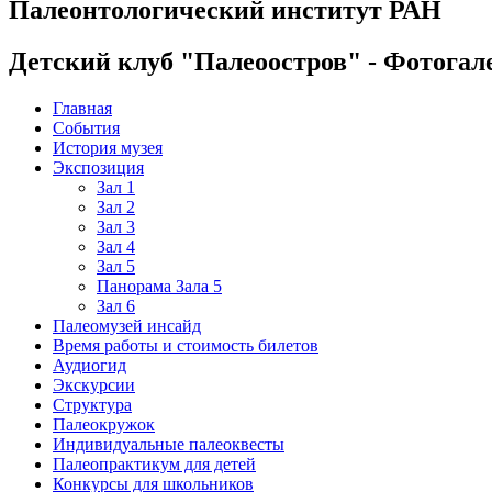
Палеонтологический институт РАН
Детский клуб "Палеоостров" - Фотогал
Главная
События
История музея
Экспозиция
Зал 1
Зал 2
Зал 3
Зал 4
Зал 5
Панорама Зала 5
Зал 6
Палеомузей инсайд
Время работы и стоимость билетов
Аудиогид
Экскурсии
Структура
Палеокружок
Индивидуальные палеоквесты
Палеопрактикум для детей
Конкурсы для школьников