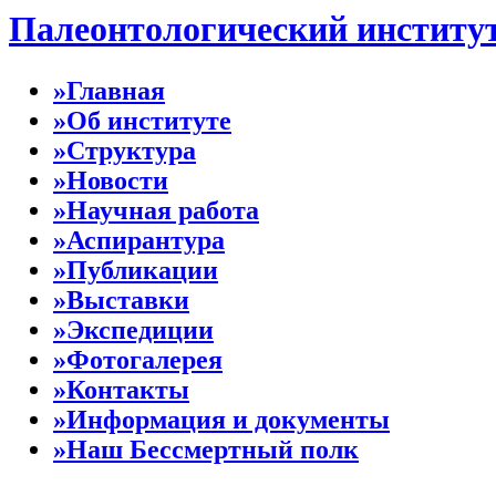
Палеонтологический институ
»Главная
»Об институте
»Структура
»Новости
»Научная работа
»Аспирантура
»Публикации
»Выставки
»Экспедиции
»Фотогалерея
»Контакты
»Информация и документы
»Наш Бессмертный полк