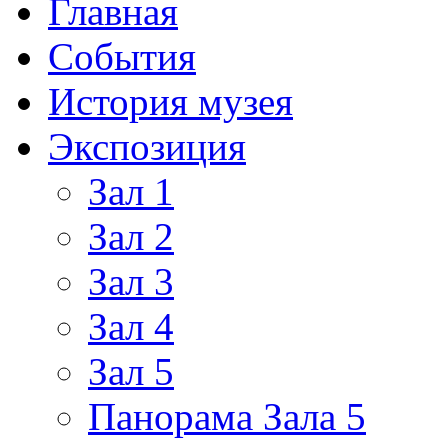
Главная
События
История музея
Экспозиция
Зал 1
Зал 2
Зал 3
Зал 4
Зал 5
Панорама Зала 5