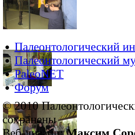
Палеонтологический ин
Палеонтологический му
PaleoNET
Форум
© 2010 Палеонтологическ
сохранены
Веб-дизайн:
Максим Сор