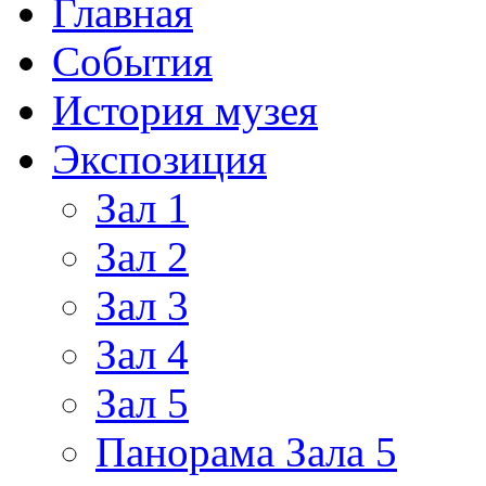
Главная
События
История музея
Экспозиция
Зал 1
Зал 2
Зал 3
Зал 4
Зал 5
Панорама Зала 5