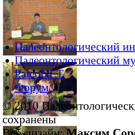
Палеонтологический ин
Палеонтологический му
PaleoNET
Форум
© 2010 Палеонтологическ
сохранены
Веб-дизайн:
Максим Сор