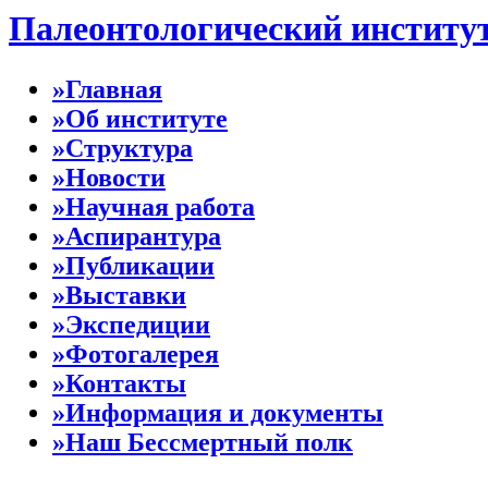
Палеонтологический институ
»Главная
»Об институте
»Структура
»Новости
»Научная работа
»Аспирантура
»Публикации
»Выставки
»Экспедиции
»Фотогалерея
»Контакты
»Информация и документы
»Наш Бессмертный полк