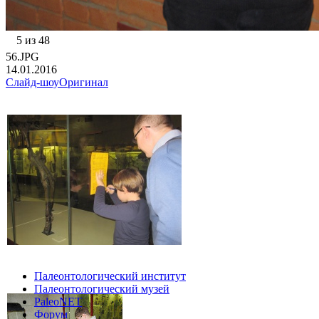
5 из 48
56.JPG
14.01.2016
Слайд-шоу
Оригинал
Палеонтологический институт
Палеонтологический музей
PaleoNET
Форум