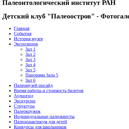
Палеонтологический институт РАН
Детский клуб "Палеоостров" - Фотогал
Главная
События
История музея
Экспозиция
Зал 1
Зал 2
Зал 3
Зал 4
Зал 5
Панорама Зала 5
Зал 6
Палеомузей инсайд
Время работы и стоимость билетов
Аудиогид
Экскурсии
Структура
Палеокружок
Индивидуальные палеоквесты
Палеопрактикум для детей
Конкурсы для школьников