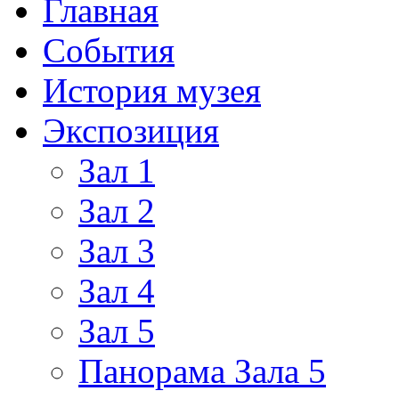
Главная
События
История музея
Экспозиция
Зал 1
Зал 2
Зал 3
Зал 4
Зал 5
Панорама Зала 5