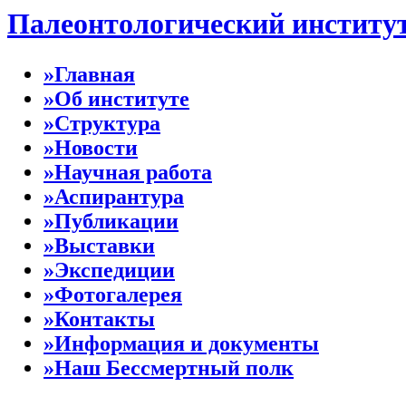
Палеонтологический институ
»Главная
»Об институте
»Структура
»Новости
»Научная работа
»Аспирантура
»Публикации
»Выставки
»Экспедиции
»Фотогалерея
»Контакты
»Информация и документы
»Наш Бессмертный полк