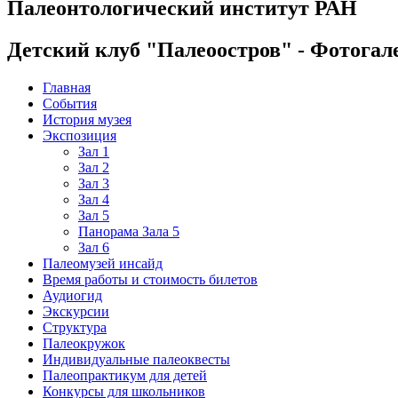
Палеонтологический институт РАН
Детский клуб "Палеоостров" - Фотогал
Главная
События
История музея
Экспозиция
Зал 1
Зал 2
Зал 3
Зал 4
Зал 5
Панорама Зала 5
Зал 6
Палеомузей инсайд
Время работы и стоимость билетов
Аудиогид
Экскурсии
Структура
Палеокружок
Индивидуальные палеоквесты
Палеопрактикум для детей
Конкурсы для школьников