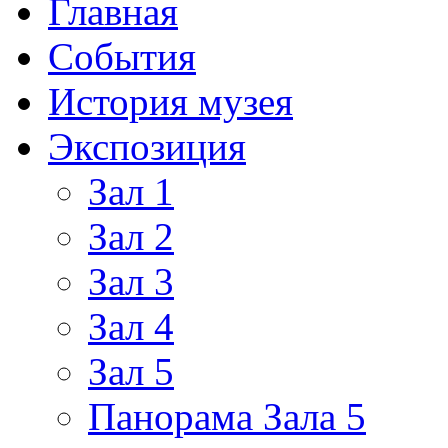
Главная
События
История музея
Экспозиция
Зал 1
Зал 2
Зал 3
Зал 4
Зал 5
Панорама Зала 5