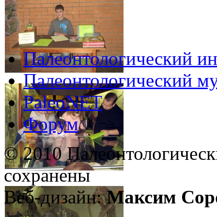
Палеонтологический ин
Палеонтологический му
PaleoNET
Форум
© 2010 Палеонтологическ
сохранены
Веб-дизайн:
Максим Сор