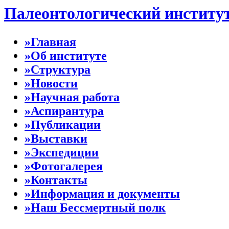
Палеонтологический институ
»Главная
»Об институте
»Структура
»Новости
»Научная работа
»Аспирантура
»Публикации
»Выставки
»Экспедиции
»Фотогалерея
»Контакты
»Информация и документы
»Наш Бессмертный полк