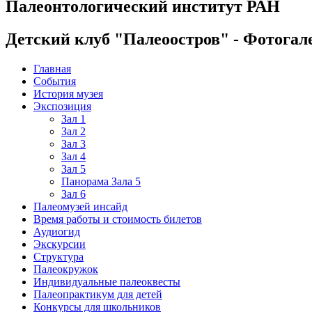
Палеонтологический институт РАН
Детский клуб "Палеоостров" - Фотогал
Главная
События
История музея
Экспозиция
Зал 1
Зал 2
Зал 3
Зал 4
Зал 5
Панорама Зала 5
Зал 6
Палеомузей инсайд
Время работы и стоимость билетов
Аудиогид
Экскурсии
Структура
Палеокружок
Индивидуальные палеоквесты
Палеопрактикум для детей
Конкурсы для школьников