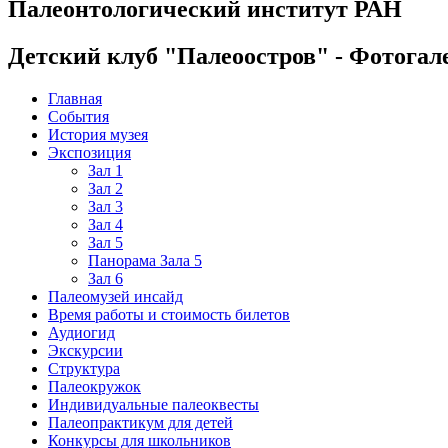
Палеонтологический институт РАН
Детский клуб "Палеоостров" - Фотогал
Главная
События
История музея
Экспозиция
Зал 1
Зал 2
Зал 3
Зал 4
Зал 5
Панорама Зала 5
Зал 6
Палеомузей инсайд
Время работы и стоимость билетов
Аудиогид
Экскурсии
Структура
Палеокружок
Индивидуальные палеоквесты
Палеопрактикум для детей
Конкурсы для школьников