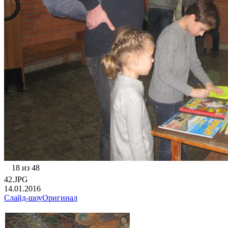
18 из 48
42.JPG
14.01.2016
Слайд-шоу
Оригинал