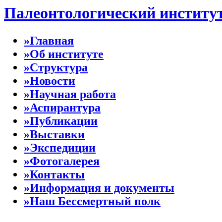
Палеонтологический институ
»Главная
»Об институте
»Структура
»Новости
»Научная работа
»Аспирантура
»Публикации
»Выставки
»Экспедиции
»Фотогалерея
»Контакты
»Информация и документы
»Наш Бессмертный полк