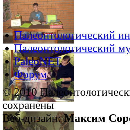
Палеонтологический ин
Палеонтологический му
PaleoNET
Форум
© 2010 Палеонтологическ
сохранены
Веб-дизайн:
Максим Сор