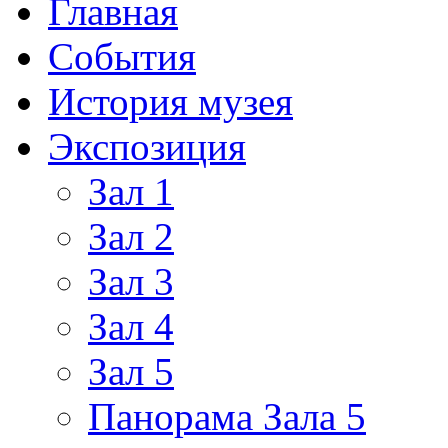
Главная
События
История музея
Экспозиция
Зал 1
Зал 2
Зал 3
Зал 4
Зал 5
Панорама Зала 5