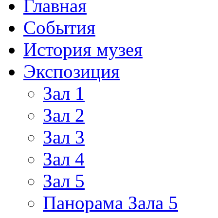
Главная
События
История музея
Экспозиция
Зал 1
Зал 2
Зал 3
Зал 4
Зал 5
Панорама Зала 5