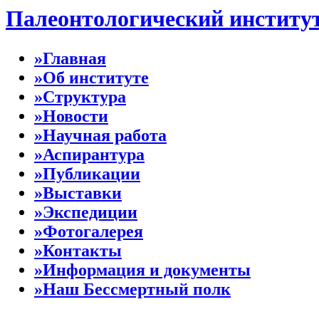
Палеонтологический институ
»Главная
»Об институте
»Структура
»Новости
»Научная работа
»Аспирантура
»Публикации
»Выставки
»Экспедиции
»Фотогалерея
»Контакты
»Информация и документы
»Наш Бессмертный полк