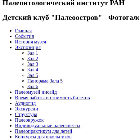
Палеонтологический институт РАН
Детский клуб "Палеоостров" - Фотогал
Главная
События
История музея
Экспозиция
Зал 1
Зал 2
Зал 3
Зал 4
Зал 5
Панорама Зала 5
Зал 6
Палеомузей инсайд
Время работы и стоимость билетов
Аудиогид
Экскурсии
Структура
Палеокружок
Индивидуальные палеоквесты
Палеопрактикум для детей
Конкурсы для школьников