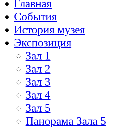
Главная
События
История музея
Экспозиция
Зал 1
Зал 2
Зал 3
Зал 4
Зал 5
Панорама Зала 5