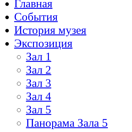
Главная
События
История музея
Экспозиция
Зал 1
Зал 2
Зал 3
Зал 4
Зал 5
Панорама Зала 5