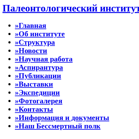
Палеонтологический институ
»Главная
»Об институте
»Структура
»Новости
»Научная работа
»Аспирантура
»Публикации
»Выставки
»Экспедиции
»Фотогалерея
»Контакты
»Информация и документы
»Наш Бессмертный полк