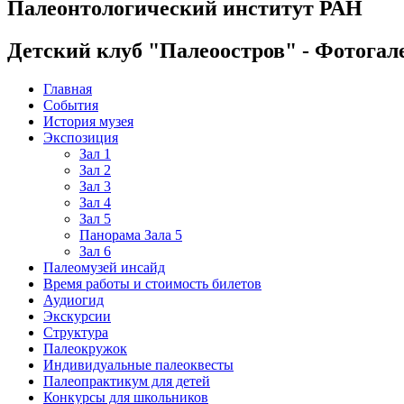
Палеонтологический институт РАН
Детский клуб "Палеоостров" - Фотогал
Главная
События
История музея
Экспозиция
Зал 1
Зал 2
Зал 3
Зал 4
Зал 5
Панорама Зала 5
Зал 6
Палеомузей инсайд
Время работы и стоимость билетов
Аудиогид
Экскурсии
Структура
Палеокружок
Индивидуальные палеоквесты
Палеопрактикум для детей
Конкурсы для школьников