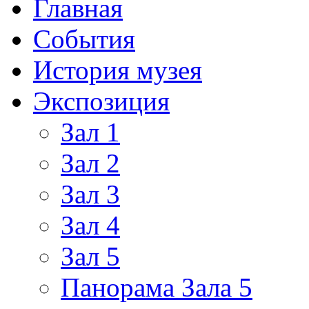
Главная
События
История музея
Экспозиция
Зал 1
Зал 2
Зал 3
Зал 4
Зал 5
Панорама Зала 5