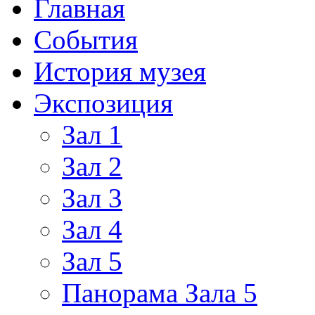
Главная
События
История музея
Экспозиция
Зал 1
Зал 2
Зал 3
Зал 4
Зал 5
Панорама Зала 5