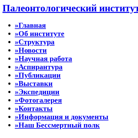
Палеонтологический институ
»Главная
»Об институте
»Структура
»Новости
»Научная работа
»Аспирантура
»Публикации
»Выставки
»Экспедиции
»Фотогалерея
»Контакты
»Информация и документы
»Наш Бессмертный полк