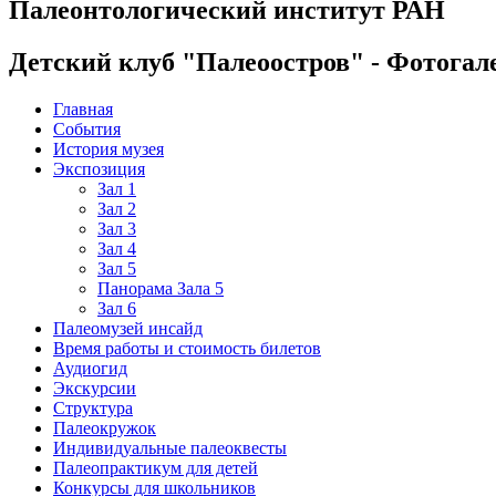
Палеонтологический институт РАН
Детский клуб "Палеоостров" - Фотогал
Главная
События
История музея
Экспозиция
Зал 1
Зал 2
Зал 3
Зал 4
Зал 5
Панорама Зала 5
Зал 6
Палеомузей инсайд
Время работы и стоимость билетов
Аудиогид
Экскурсии
Структура
Палеокружок
Индивидуальные палеоквесты
Палеопрактикум для детей
Конкурсы для школьников