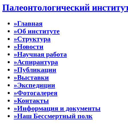
Палеонтологический институ
»Главная
»Об институте
»Структура
»Новости
»Научная работа
»Аспирантура
»Публикации
»Выставки
»Экспедиции
»Фотогалерея
»Контакты
»Информация и документы
»Наш Бессмертный полк