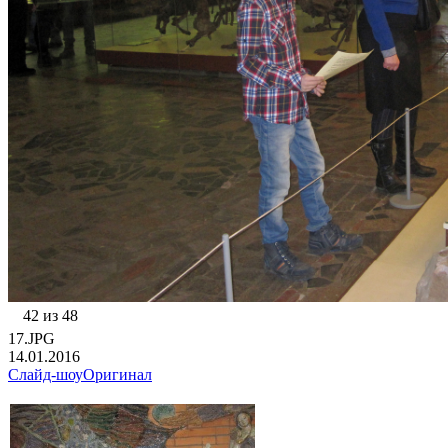
42 из 48
17.JPG
14.01.2016
Слайд-шоу
Оригинал