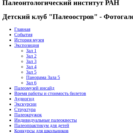
Палеонтологический институт РАН
Детский клуб "Палеоостров" - Фотогал
Главная
События
История музея
Экспозиция
Зал 1
Зал 2
Зал 3
Зал 4
Зал 5
Панорама Зала 5
Зал 6
Палеомузей инсайд
Время работы и стоимость билетов
Аудиогид
Экскурсии
Структура
Палеокружок
Индивидуальные палеоквесты
Палеопрактикум для детей
Конкурсы для школьников