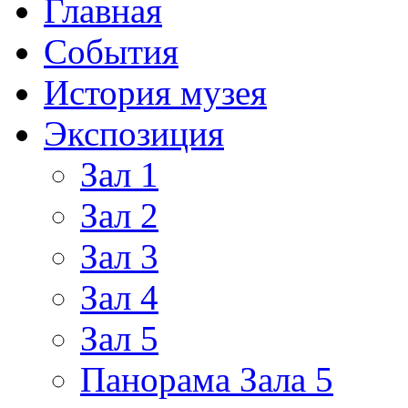
Главная
События
История музея
Экспозиция
Зал 1
Зал 2
Зал 3
Зал 4
Зал 5
Панорама Зала 5