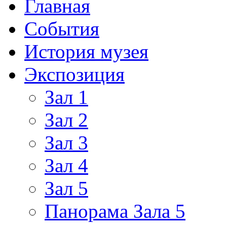
Главная
События
История музея
Экспозиция
Зал 1
Зал 2
Зал 3
Зал 4
Зал 5
Панорама Зала 5