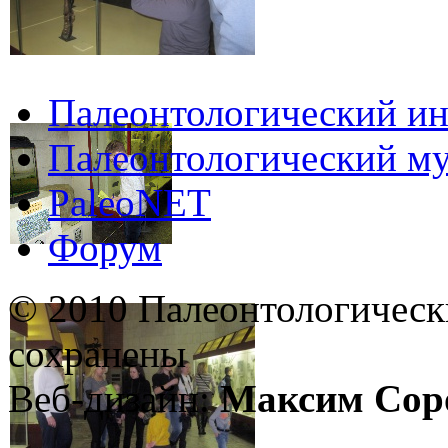
Палеонтологический ин
Палеонтологический му
PaleoNET
Форум
© 2010 Палеонтологическ
сохранены
Веб-дизайн:
Максим Сор