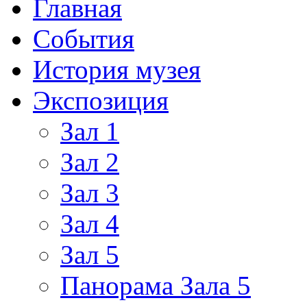
Главная
События
История музея
Экспозиция
Зал 1
Зал 2
Зал 3
Зал 4
Зал 5
Панорама Зала 5