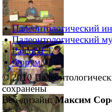
Палеонтологический ин
Палеонтологический му
PaleoNET
Форум
© 2010 Палеонтологическ
сохранены
Веб-дизайн:
Максим Сор