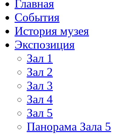
Главная
События
История музея
Экспозиция
Зал 1
Зал 2
Зал 3
Зал 4
Зал 5
Панорама Зала 5