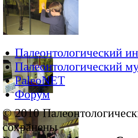
Палеонтологический ин
Палеонтологический му
PaleoNET
Форум
© 2010 Палеонтологическ
сохранены