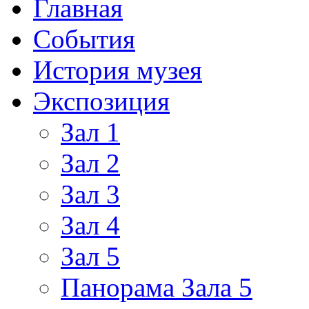
Главная
События
История музея
Экспозиция
Зал 1
Зал 2
Зал 3
Зал 4
Зал 5
Панорама Зала 5