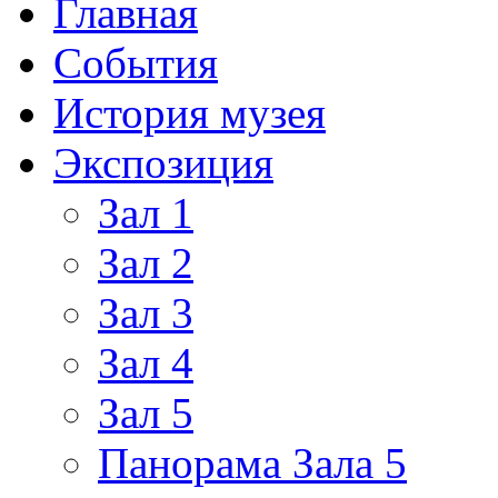
Главная
События
История музея
Экспозиция
Зал 1
Зал 2
Зал 3
Зал 4
Зал 5
Панорама Зала 5