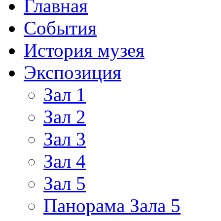
Главная
События
История музея
Экспозиция
Зал 1
Зал 2
Зал 3
Зал 4
Зал 5
Панорама Зала 5