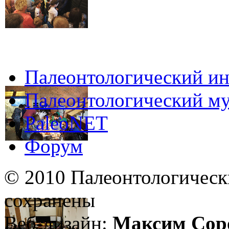
Палеонтологический ин
Палеонтологический му
PaleoNET
Форум
© 2010 Палеонтологическ
сохранены
Веб-дизайн:
Максим Сор