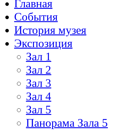
Главная
События
История музея
Экспозиция
Зал 1
Зал 2
Зал 3
Зал 4
Зал 5
Панорама Зала 5