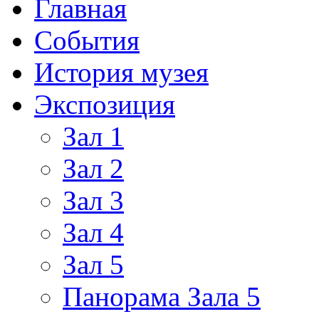
Главная
События
История музея
Экспозиция
Зал 1
Зал 2
Зал 3
Зал 4
Зал 5
Панорама Зала 5