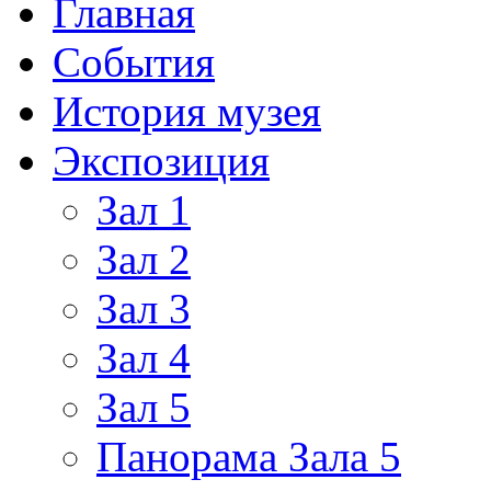
Главная
События
История музея
Экспозиция
Зал 1
Зал 2
Зал 3
Зал 4
Зал 5
Панорама Зала 5