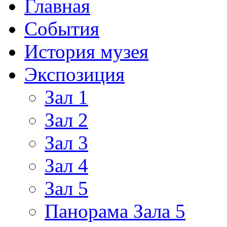
Главная
События
История музея
Экспозиция
Зал 1
Зал 2
Зал 3
Зал 4
Зал 5
Панорама Зала 5