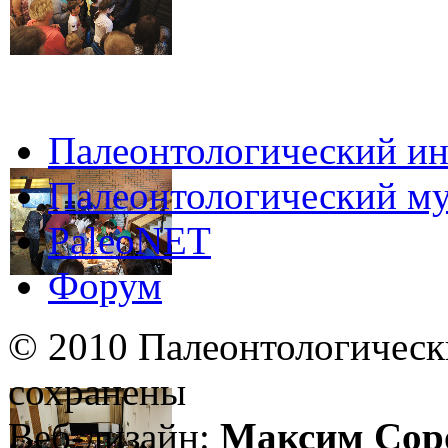
Палеонтологический ин
Палеонтологический му
PaleoNET
Форум
© 2010 Палеонтологическ
сохранены
Веб-дизайн:
Максим Сор