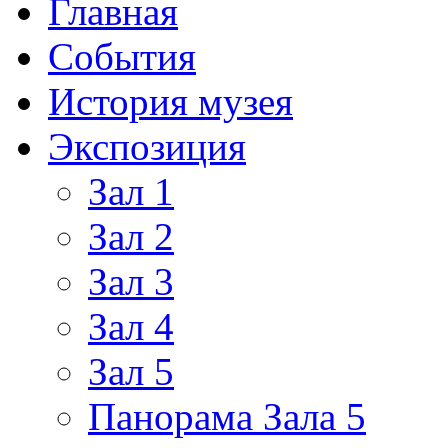
Главная
События
История музея
Экспозиция
Зал 1
Зал 2
Зал 3
Зал 4
Зал 5
Панорама Зала 5