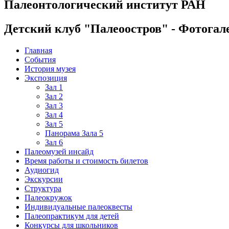
Палеонтологический институт РАН
Детский клуб "Палеоостров" - Фотогал
Главная
События
История музея
Экспозиция
Зал 1
Зал 2
Зал 3
Зал 4
Зал 5
Панорама Зала 5
Зал 6
Палеомузей инсайд
Время работы и стоимость билетов
Аудиогид
Экскурсии
Структура
Палеокружок
Индивидуальные палеоквесты
Палеопрактикум для детей
Конкурсы для школьников