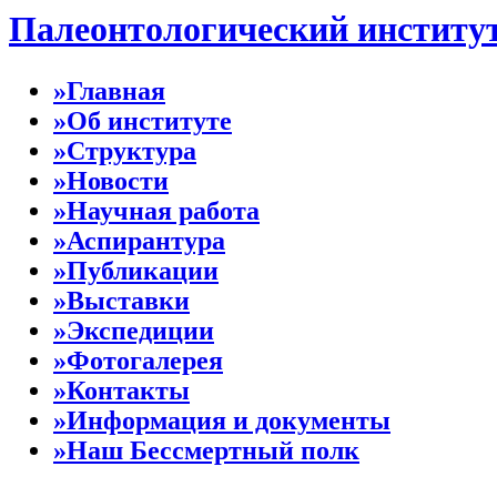
Палеонтологический институ
»Главная
»Об институте
»Структура
»Новости
»Научная работа
»Аспирантура
»Публикации
»Выставки
»Экспедиции
»Фотогалерея
»Контакты
»Информация и документы
»Наш Бессмертный полк