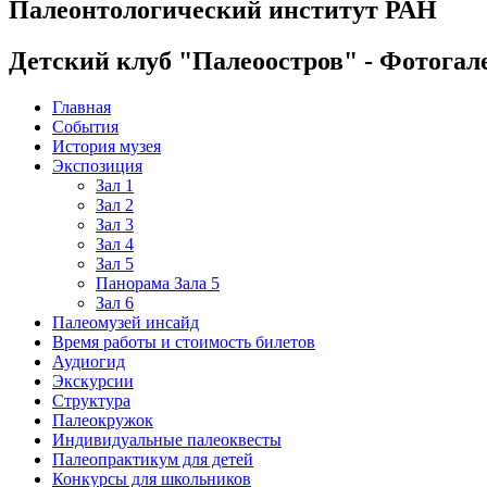
Палеонтологический институт РАН
Детский клуб "Палеоостров" - Фотогал
Главная
События
История музея
Экспозиция
Зал 1
Зал 2
Зал 3
Зал 4
Зал 5
Панорама Зала 5
Зал 6
Палеомузей инсайд
Время работы и стоимость билетов
Аудиогид
Экскурсии
Структура
Палеокружок
Индивидуальные палеоквесты
Палеопрактикум для детей
Конкурсы для школьников