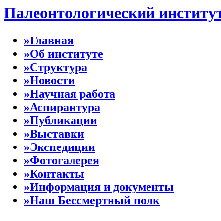
Палеонтологический институ
»Главная
»Об институте
»Структура
»Новости
»Научная работа
»Аспирантура
»Публикации
»Выставки
»Экспедиции
»Фотогалерея
»Контакты
»Информация и документы
»Наш Бессмертный полк