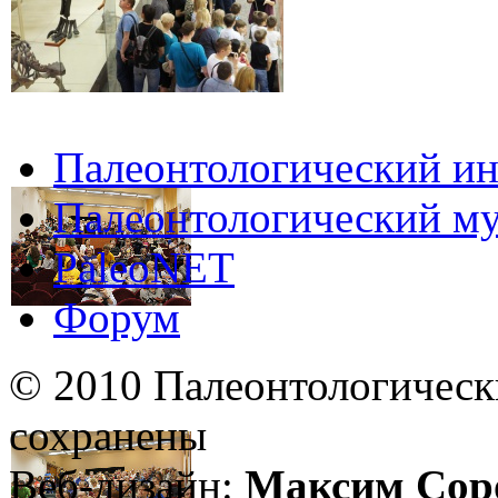
Палеонтологический ин
Палеонтологический му
PaleoNET
Форум
© 2010 Палеонтологическ
сохранены
Веб-дизайн:
Максим Сор