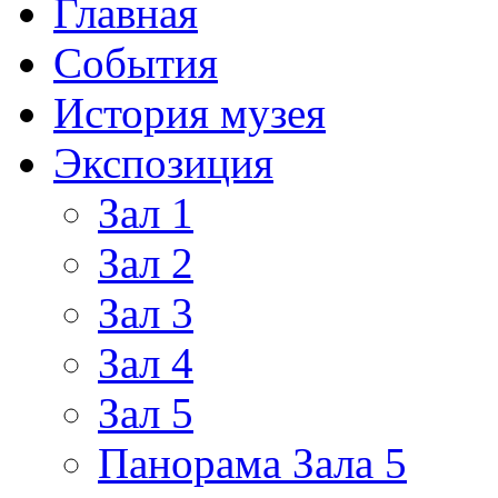
Главная
События
История музея
Экспозиция
Зал 1
Зал 2
Зал 3
Зал 4
Зал 5
Панорама Зала 5