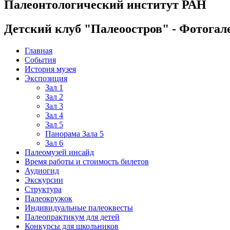
Палеонтологический институт РАН
Детский клуб "Палеоостров" - Фотогал
Главная
События
История музея
Экспозиция
Зал 1
Зал 2
Зал 3
Зал 4
Зал 5
Панорама Зала 5
Зал 6
Палеомузей инсайд
Время работы и стоимость билетов
Аудиогид
Экскурсии
Структура
Палеокружок
Индивидуальные палеоквесты
Палеопрактикум для детей
Конкурсы для школьников