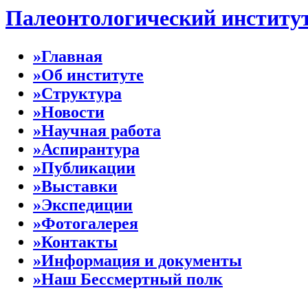
Палеонтологический институ
»Главная
»Об институте
»Структура
»Новости
»Научная работа
»Аспирантура
»Публикации
»Выставки
»Экспедиции
»Фотогалерея
»Контакты
»Информация и документы
»Наш Бессмертный полк