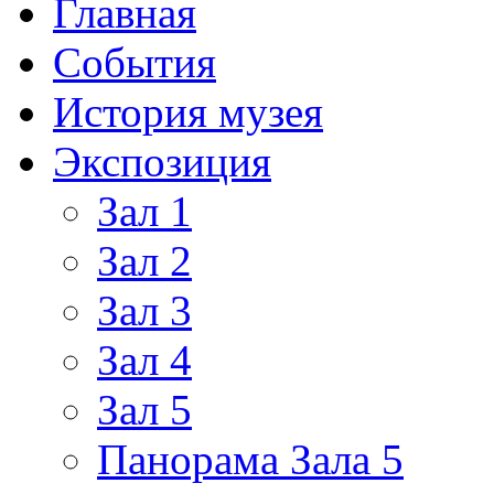
Главная
События
История музея
Экспозиция
Зал 1
Зал 2
Зал 3
Зал 4
Зал 5
Панорама Зала 5